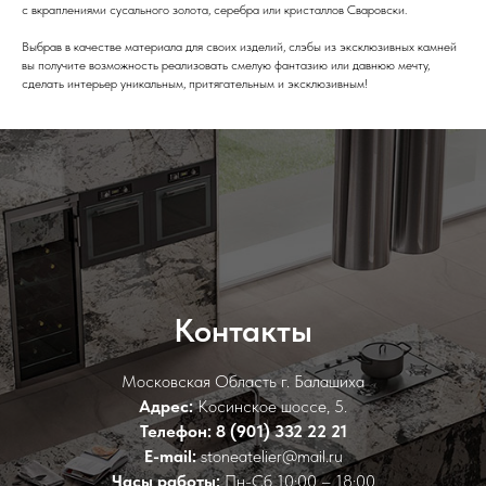
с вкраплениями сусального золота, серебра или кристаллов Сваровски.
Выбрав в качестве материала для своих изделий, слэбы из эксклюзивных камней
вы получите возможность реализовать смелую фантазию или давнюю мечту,
сделать интерьер уникальным, притягательным и эксклюзивным!
Контакты
Московская Область г. Балашиха
Адрес:
Косинское шоссе, 5.
Телефон:
8 (901) 332 22 21
E-mail:
stoneatelier@mail.ru
Часы работы:
Пн-Сб 10:00 – 18:00