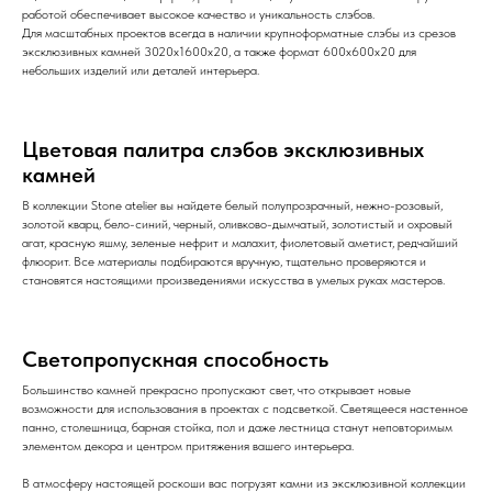
работой обеспечивает высокое качество и уникальность слэбов.
Для масштабных проектов всегда в наличии крупноформатные слэбы из срезов
эксклюзивных камней 3020х1600х20, а также формат 600х600х20 для
небольших изделий или деталей интерьера.
Цветовая палитра слэбов эксклюзивных
камней
В коллекции Stone atelier вы найдете белый полупрозрачный, нежно-розовый,
золотой кварц, бело-синий, черный, оливково-дымчатый, золотистый и охровый
агат, красную яшму, зеленые нефрит и малахит, фиолетовый аметист, редчайший
флюорит. Все материалы подбираются вручную, тщательно проверяются и
становятся настоящими произведениями искусства в умелых руках мастеров.
Светопропускная способность
Большинство камней прекрасно пропускают свет, что открывает новые
возможности для использования в проектах с подсветкой. Светящееся настенное
панно, столешница, барная стойка, пол и даже лестница станут неповторимым
элементом декора и центром притяжения вашего интерьера.
В атмосферу настоящей роскоши вас погрузят камни из эксклюзивной коллекции